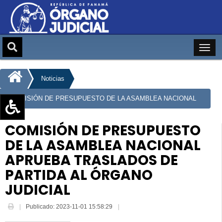
Noticias
COMISIÓN DE PRESUPUESTO DE LA ASAMBLEA NACIONAL
APRUEBA TRASLADOS DE PARTIDA AL ÓRGANO JUDICIAL
Aumentar texto (+)
COMISIÓN DE PRESUPUESTO
Reducir texto (-)
DE LA ASAMBLEA NACIONAL
Restablecer texto
APRUEBA TRASLADOS DE
Escala de Brillo
PARTIDA AL ÓRGANO
Escala de grises
JUDICIAL
Publicado: 2023-11-01 15:58:29