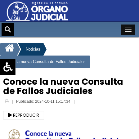
Noticias
Conoce la nueva Consulta de Fallos Judiciales
Aumentar texto (+)
Conoce la nueva Consulta
Reducir texto (-)
de Fallos Judiciales
Restablecer texto
Publicado: 2024-10-11 15:17:34
Escala de Brillo
Escala de grises
REPRODUCIR