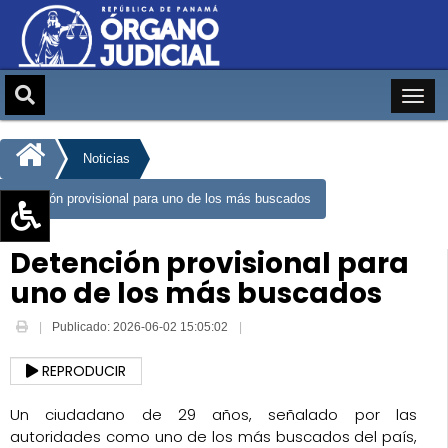
Noticias
Detención provisional para uno de los más buscados
Aumentar texto (+)
Detención provisional para
Reducir texto (-)
uno de los más buscados
Restablecer texto
Publicado: 2026-06-02 15:05:02
Escala de Brillo
Escala de grises
REPRODUCIR
Un ciudadano de 29 años, señalado por las
autoridades como uno de los más buscados del país,