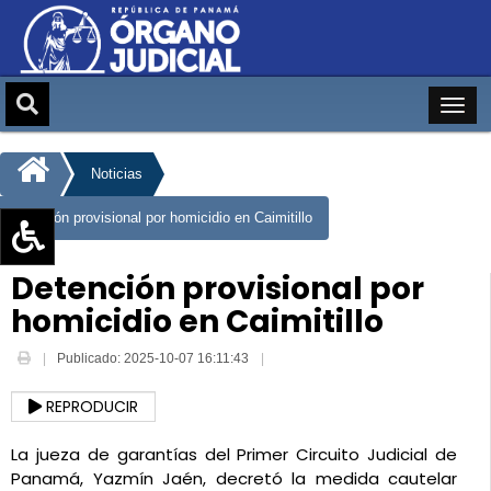
Noticias
Detención provisional por homicidio en Caimitillo
Aumentar texto (+)
Detención provisional por
Reducir texto (-)
homicidio en Caimitillo
Restablecer texto
Publicado: 2025-10-07 16:11:43
Escala de Brillo
Escala de grises
REPRODUCIR
La jueza de garantías del Primer Circuito Judicial de 
Panamá, Yazmín Jaén, decretó la medida cautelar 