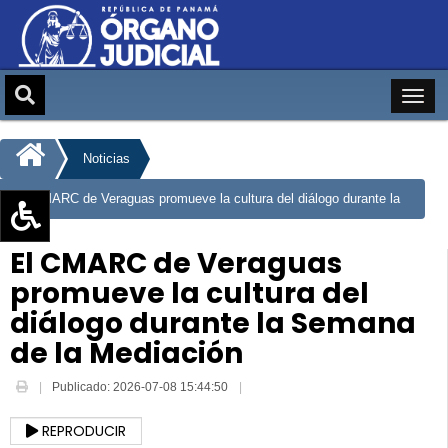
Noticias
El CMARC de Veraguas promueve la cultura del diálogo durante la
Semana de la Mediación
Aumentar texto (+)
El CMARC de Veraguas
Reducir texto (-)
promueve la cultura del
Restablecer texto
diálogo durante la Semana
Escala de Brillo
de la Mediación
Escala de grises
Publicado: 2026-07-08 15:44:50
REPRODUCIR