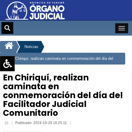
Noticias
En Chiriquí, realizan caminata en conmemoración del día del
Facilitador Judicial Comunitario
Aumentar texto (+)
En Chiriquí, realizan
Reducir texto (-)
caminata en
Restablecer texto
conmemoración del día del
Escala de Brillo
Facilitador Judicial
Escala de grises
Comunitario
Publicado: 2024-10-29 16:25:11