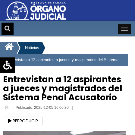
Noticias
Entrevistan a 12 aspirantes a jueces y magistrados del Sistema
Penal Acusatorio
Aumentar texto (+)
Entrevistan a 12 aspirantes
Reducir texto (-)
a jueces y magistrados del
Restablecer texto
Sistema Penal Acusatorio
Escala de Brillo
Publicado: 2025-12-05 16:00:30
Escala de grises
REPRODUCIR