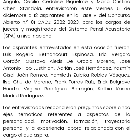
Angulo, Cecilio Cedalise Riquelme y María Cristina
Chen Stanziola, entrevistaron este viernes 5 de
diciembre a 12 aspirantes en la Fase V del Concurso
Abierto n.º 01-CACJ: 2022-2023, para los cargos de
jueces y magistrados del Sistema Penal Acusatorio
(SPA) a nivel nacional.
Los aspirantes entrevistados en esta ocasión fueron:
Luis Rogelio Bethancourt Espinosa, Eric Vergara
Gordón, Gustavo Alexis De Gracia Moreno, José
Antonio Hoo Justiniani, Adrián José Hernández, Yazmín
Gisel Jaén Ramea, Yamileth Zuleika Robles Vásquez,
Ilse Chu de Moreno, Frank Torres Ruíz, Erick Belgrave
Huerta, Virginia Rodríguez Barragán, Kathia Karina
Madrid Rodríguez.
Los entrevistados respondieron preguntas sobre cinco
ejes temáticos referentes a aspectos de la
personalidad, motivación, formación, trayectoria
personal y la experiencia laboral relacionada con el
cargo al que aspira.