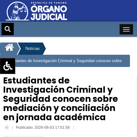
Noticias
Estudiantes de Investigación Criminal y Seguridad conocen sobre
mediación y conciliación en jornada académica
Aumentar texto (+)
Estudiantes de
Reducir texto (-)
Investigación Criminal y
Restablecer texto
Seguridad conocen sobre
Escala de Brillo
mediación y conciliación
Escala de grises
en jornada académica
Publicado: 2026-06-03 17:01:58