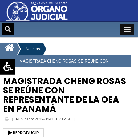
Noticias
MAGISTRADA CHENG ROSAS SE REÚNE CON
REPRESENTANTE DE LA OEA EN PANAMÁ
Aumentar texto (+)
MAGISTRADA CHENG ROSAS
Reducir texto (-)
SE REÚNE CON
Restablecer texto
REPRESENTANTE DE LA OEA
Escala de Brillo
EN PANAMÁ
Escala de grises
Publicado: 2022-04-08 15:05:14
REPRODUCIR