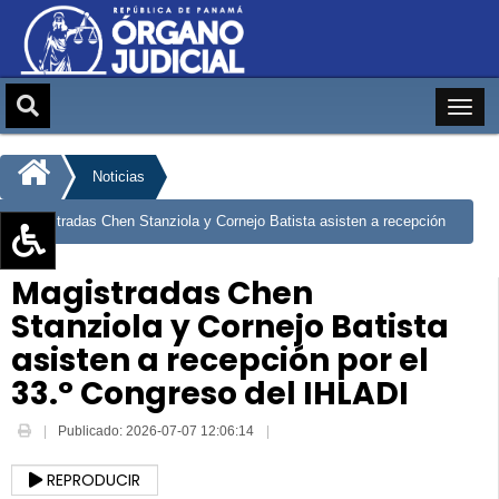
Noticias
Magistradas Chen Stanziola y Cornejo Batista asisten a recepción
por el 33.° Congreso del IHLADI
Aumentar texto (+)
Magistradas Chen
Reducir texto (-)
Stanziola y Cornejo Batista
Restablecer texto
asisten a recepción por el
Escala de Brillo
33.° Congreso del IHLADI
Escala de grises
Publicado: 2026-07-07 12:06:14
REPRODUCIR