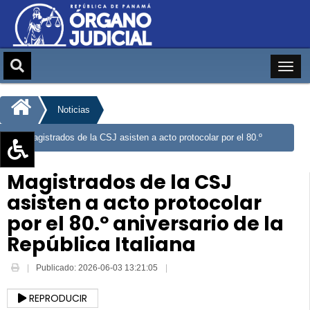
Noticias
Magistrados de la CSJ asisten a acto protocolar por el 80.º
aniversario de la República Italiana
Aumentar texto (+)
Magistrados de la CSJ
Reducir texto (-)
asisten a acto protocolar
Restablecer texto
por el 80.º aniversario de la
Escala de Brillo
República Italiana
Escala de grises
Publicado: 2026-06-03 13:21:05
REPRODUCIR