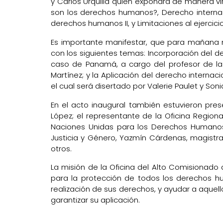
y Carlos Urquilla quien expondrá de manera virt
son los derechos humanos?, Derecho internac
derechos humanos II, y Limitaciones al ejerci
Es importante manifestar, que para mañana m
con los siguientes temas: Incorporación del de
caso de Panamá, a cargo del profesor de la 
Martínez; y la Aplicación del derecho interna
el cual será disertado por Valerie Paulet y Soni
En el acto inaugural también estuvieron prese
López; el representante de la Oficina Region
Naciones Unidas para los Derechos Humanos 
Justicia y Género, Yazmín Cárdenas, magistrad
otros.
La misión de la Oficina del Alto Comisionado
para la protección de todos los derechos hu
realización de sus derechos, y ayudar a aque
garantizar su aplicación.