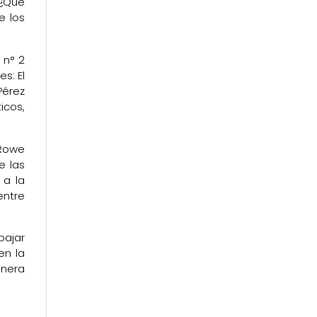
 ¿Qué
e los
 n° 2
s: El
Pérez
icos,
 Rowe
e las
 a la
entre
bajar
en la
anera