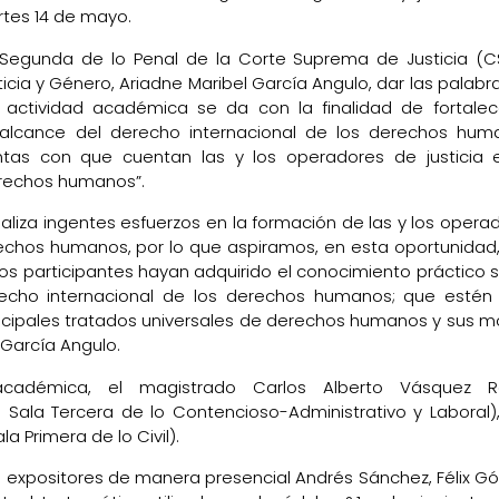
rtes 14 de mayo.
 Segunda de lo Penal de la Corte Suprema de Justicia (C
icia y Género, Ariadne Maribel García Angulo, dar las palabr
a actividad académica se da con la finalidad de fortalec
y alcance del derecho internacional de los derechos hum
ntas con que cuentan las y los operadores de justicia 
erechos humanos”.
ealiza ingentes esfuerzos en la formación de las y los opera
rechos humanos, por lo que aspiramos, en esta oportunidad
y los participantes hayan adquirido el conocimiento práctico 
derecho internacional de los derechos humanos; que esté
rincipales tratados universales de derechos humanos y sus 
García Angulo.
académica, el magistrado Carlos Alberto Vásquez R
 Sala Tercera de lo Contencioso-Administrativo y Laboral),
 Primera de lo Civil).
o expositores de manera presencial Andrés Sánchez, Félix G