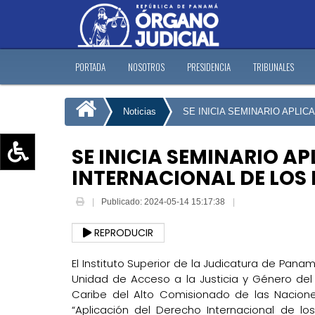
PORTADA
NOSOTROS
PRESIDENCIA
TRIBUNALES
Noticias
SE INICIA SEMINARIO APLI
SE INICIA SEMINARIO A
INTERNACIONAL DE LO
Aumentar texto (+)
Reducir texto (-)
Publicado: 2024-05-14 15:17:38
Restablecer texto
REPRODUCIR
Escala de Brillo
Escala de grises
El Instituto Superior de la Judicatura de Panam
Unidad de Acceso a la Justicia y Género del 
Caribe del Alto Comisionado de las Nacion
“Aplicación del Derecho Internacional de l