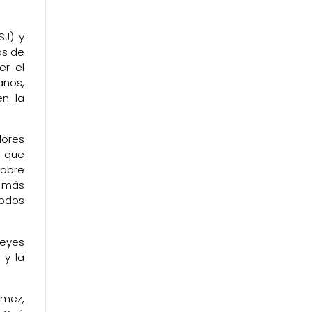
SJ) y
as de
er el
anos,
en la
dores
, que
sobre
n más
modos
eyes
 y la
ómez,