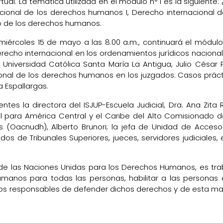
ual. La temática utilizada en el módulo n° 1 es la siguiente:
ional de los derechos humanos I, Derecho internacional d
cio de los derechos humanos.
iércoles 15 de mayo a las 8:00 a.m., continuará el módulo
recho internacional en los ordenamientos jurídicos nacionale
Universidad Católica Santa María La Antigua, Julio César 
cional de los derechos humanos en los juzgados: Casos práct
a Espallargas.
ntes la directora del ISJUP-Escuela Judicial, Dra. Ana Zita
al para América Central y el Caribe del Alto Comisionado d
(Oacnudh), Alberto Brunori; la jefa de Unidad de Acceso
os de Tribunales Superiores, jueces, servidores judiciales, 
 de las Naciones Unidas para los Derechos Humanos, es tra
manos para todas las personas, habilitar a las personas 
llos responsables de defender dichos derechos y de esta m