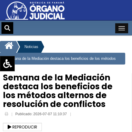
Noticias
Semana de la Mediación destaca los beneficios de los métodos
alternos de resolución de conflictos
Aumentar texto (+)
Semana de la Mediación
Reducir texto (-)
destaca los beneficios de
Restablecer texto
los métodos alternos de
Escala de Brillo
resolución de conflictos
Escala de grises
Publicado: 2026-07-07 11:10:37
REPRODUCIR