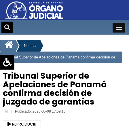
Noticias
Tribunal Superior de Apelaciones de Panamá confirma decisión de
juzgado de garantías
Aumentar texto (+)
Tribunal Superior de
Reducir texto (-)
Apelaciones de Panamá
Restablecer texto
confirma decisión de
Escala de Brillo
juzgado de garantías
Escala de grises
Publicado: 2026-05-08 17:09:16
REPRODUCIR