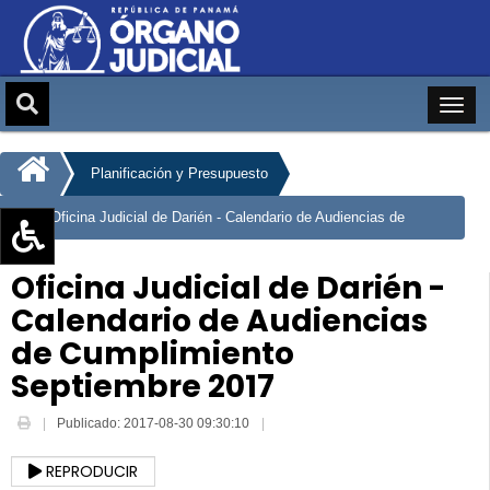
Planificación y Presupuesto
Oficina Judicial de Darién - Calendario de Audiencias de
Cumplimiento Septiembre 2017
Aumentar texto (+)
Oficina Judicial de Darién -
Reducir texto (-)
Calendario de Audiencias
Restablecer texto
de Cumplimiento
Escala de Brillo
Septiembre 2017
Escala de grises
Publicado: 2017-08-30 09:30:10
REPRODUCIR