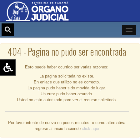
404 - Pagina no pudo ser encontrada
Esto puede haber ocurrido por varias razones:
La pagina solicitada no existe.
Aumentar texto (+)
En enlace que utilizo no es correcto.
Reducir texto (-)
La pagina pudo haber sido movida de lugar.
Un error pudo haber ocurrido.
Restablecer texto
Usted no esta autorizado para ver el recurso solicitado.
Escala de Brillo
Escala de grises
Por favor intente de nuevo en pocos minutos, o como alternativa
regrese al inicio haciendo
click aqui