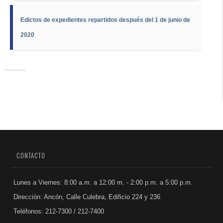
Edictos de expedientes repartidos después del 1 de junio de
2020
CONTACTO
Lunes a Viernes: 8:00 a.m. a 12:00 m. - 2:00 p.m. a 5:00 p.m.
Dirección: Ancón, Calle Culebra, Edificio 224 y 236
Teléfonos: 212-7300 / 212-7400