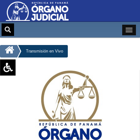
Transmisión en Vivo
Aumentar texto (+)
Reducir texto (-)
Restablecer texto
Escala de Brillo
Escala de grises