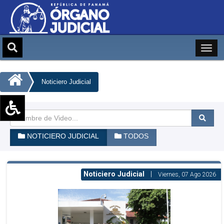
Noticiero Judicial
Aumentar texto (+)
NOTICIERO JUDICIAL
TODOS
Reducir texto (-)
Restablecer texto
Escala de Brillo
Noticiero Judicial
|
Viernes, 07 Ago 2026
Escala de grises