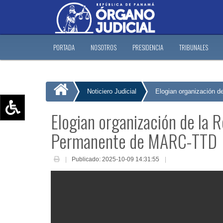
PORTADA
NOSOTROS
PRESIDENCIA
TRIBUNALES
Noticiero Judicial
Elogian organización 
Elogian organización de la 
Aumentar texto (+)
Permanente de MARC-TTD
Reducir texto (-)
Restablecer texto
Publicado: 2025-10-09 14:31:55
Escala de Brillo
Escala de grises