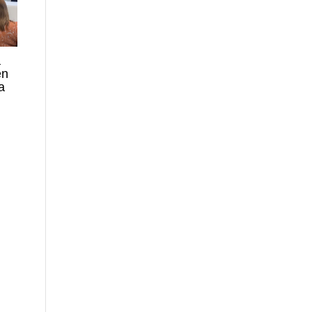
a
en
a