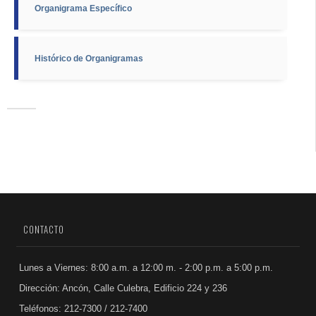
Organigrama Específico
Histórico de Organigramas
CONTACTO
Lunes a Viernes: 8:00 a.m. a 12:00 m. - 2:00 p.m. a 5:00 p.m.
Dirección: Ancón, Calle Culebra, Edificio 224 y 236
Teléfonos: 212-7300 / 212-7400